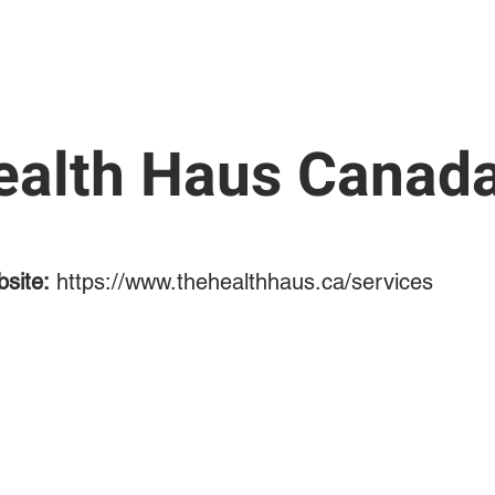
RESEARCH PROJECTS
Copy of MEDIA
Copy of MEDIA
學
ealth Haus Canad
site:
https://www.thehealthhaus.ca/services
©2023，作者：Jade＆Andy。
用Wix.com
自豪地創建